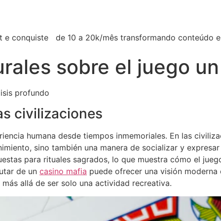
et e conquiste de 10 a 20k/mês transformando conteúdo 
rales sobre el juego un
lisis profundo
as civilizaciones
eriencia humana desde tiempos inmemoriales. En las civiliz
imiento, sino también una manera de socializar y expresar l
uestas para rituales sagrados, lo que muestra cómo el juego
rutar de un
casino mafia
puede ofrecer una visión moderna d
 más allá de ser solo una actividad recreativa.