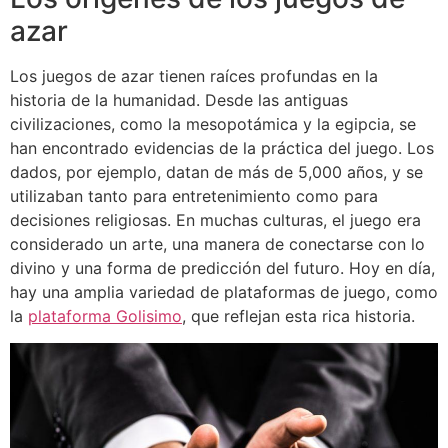
azar
Los juegos de azar tienen raíces profundas en la
historia de la humanidad. Desde las antiguas
civilizaciones, como la mesopotámica y la egipcia, se
han encontrado evidencias de la práctica del juego. Los
dados, por ejemplo, datan de más de 5,000 años, y se
utilizaban tanto para entretenimiento como para
decisiones religiosas. En muchas culturas, el juego era
considerado un arte, una manera de conectarse con lo
divino y una forma de predicción del futuro. Hoy en día,
hay una amplia variedad de plataformas de juego, como
la
plataforma Golisimo
, que reflejan esta rica historia.