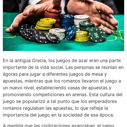
En la antigua Grecia, los juegos de azar eran una parte
importante de la vida social. Las personas se reunían en
ágoras para jugar a diferentes juegos de mesa y
apuestas, mientras que los romanos llevaron el juego a
un nuevo nivel, estableciendo casas de apuestas y
promoviendo competiciones en arenas. Esta cultura del
juego se popularizó a tal punto que los emperadores
romanos regulaban las apuestas, lo que refleja la
importancia del juego en la sociedad de esa época.
A medida que las civilizaciones avanzaban, el juego