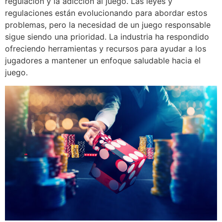
regulación y la adicción al juego. Las leyes y
regulaciones están evolucionando para abordar estos
problemas, pero la necesidad de un juego responsable
sigue siendo una prioridad. La industria ha respondido
ofreciendo herramientas y recursos para ayudar a los
jugadores a mantener un enfoque saludable hacia el
juego.