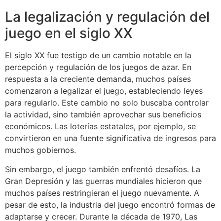
La legalización y regulación del
juego en el siglo XX
El siglo XX fue testigo de un cambio notable en la
percepción y regulación de los juegos de azar. En
respuesta a la creciente demanda, muchos países
comenzaron a legalizar el juego, estableciendo leyes
para regularlo. Este cambio no solo buscaba controlar
la actividad, sino también aprovechar sus beneficios
económicos. Las loterías estatales, por ejemplo, se
convirtieron en una fuente significativa de ingresos para
muchos gobiernos.
Sin embargo, el juego también enfrentó desafíos. La
Gran Depresión y las guerras mundiales hicieron que
muchos países restringieran el juego nuevamente. A
pesar de esto, la industria del juego encontró formas de
adaptarse y crecer. Durante la década de 1970, Las