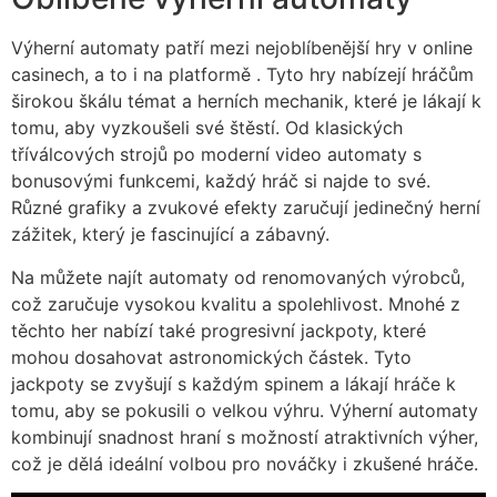
Výherní automaty patří mezi nejoblíbenější hry v online
casinech, a to i na platformě . Tyto hry nabízejí hráčům
širokou škálu témat a herních mechanik, které je lákají k
tomu, aby vyzkoušeli své štěstí. Od klasických
tříválcových strojů po moderní video automaty s
bonusovými funkcemi, každý hráč si najde to své.
Různé grafiky a zvukové efekty zaručují jedinečný herní
zážitek, který je fascinující a zábavný.
Na můžete najít automaty od renomovaných výrobců,
což zaručuje vysokou kvalitu a spolehlivost. Mnohé z
těchto her nabízí také progresivní jackpoty, které
mohou dosahovat astronomických částek. Tyto
jackpoty se zvyšují s každým spinem a lákají hráče k
tomu, aby se pokusili o velkou výhru. Výherní automaty
kombinují snadnost hraní s možností atraktivních výher,
což je dělá ideální volbou pro nováčky i zkušené hráče.