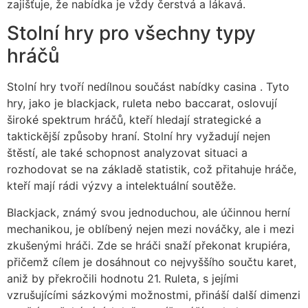
zajišťuje, že nabídka je vždy čerstvá a lákavá.
Stolní hry pro všechny typy
hráčů
Stolní hry tvoří nedílnou součást nabídky casina . Tyto
hry, jako je blackjack, ruleta nebo baccarat, oslovují
široké spektrum hráčů, kteří hledají strategické a
taktickější způsoby hraní. Stolní hry vyžadují nejen
štěstí, ale také schopnost analyzovat situaci a
rozhodovat se na základě statistik, což přitahuje hráče,
kteří mají rádi výzvy a intelektuální soutěže.
Blackjack, známý svou jednoduchou, ale účinnou herní
mechanikou, je oblíbený nejen mezi nováčky, ale i mezi
zkušenými hráči. Zde se hráči snaží překonat krupiéra,
přičemž cílem je dosáhnout co nejvyššího součtu karet,
aniž by překročili hodnotu 21. Ruleta, s jejími
vzrušujícími sázkovými možnostmi, přináší další dimenzi