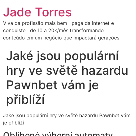
Jade Torres
Viva da profissão mais bem paga da internet e
conquiste de 10 a 20k/mês transformando
conteúdo em um negócio que impactará gerações
Jaké jsou populární
hry ve světě hazardu
Pawnbet vám je
přiblíží
Jaké jsou populární hry ve světě hazardu Pawnbet vám
je přiblíží
Oblíbené výherní automaty