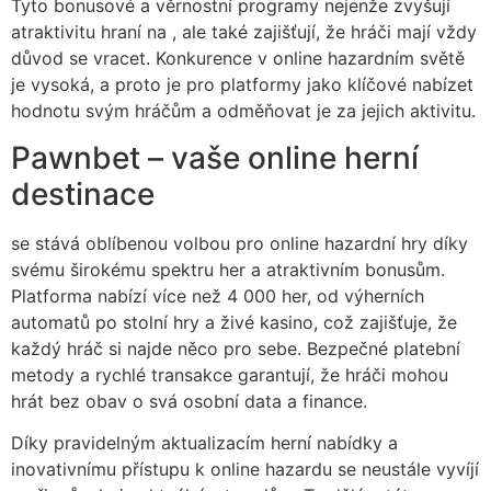
Tyto bonusové a věrnostní programy nejenže zvyšují
atraktivitu hraní na , ale také zajišťují, že hráči mají vždy
důvod se vracet. Konkurence v online hazardním světě
je vysoká, a proto je pro platformy jako klíčové nabízet
hodnotu svým hráčům a odměňovat je za jejich aktivitu.
Pawnbet – vaše online herní
destinace
se stává oblíbenou volbou pro online hazardní hry díky
svému širokému spektru her a atraktivním bonusům.
Platforma nabízí více než 4 000 her, od výherních
automatů po stolní hry a živé kasino, což zajišťuje, že
každý hráč si najde něco pro sebe. Bezpečné platební
metody a rychlé transakce garantují, že hráči mohou
hrát bez obav o svá osobní data a finance.
Díky pravidelným aktualizacím herní nabídky a
inovativnímu přístupu k online hazardu se neustále vyvíjí