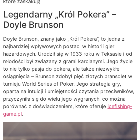
które zaskakują
Legendarny „Król Pokera” –
Doyle Brunson
Doyle Brunson, znany jako „Król Pokera”, to jedna z
najbardziej wpływowych postaci w historii gier
hazardowych. Urodził się w 1933 roku w Teksasie i od
młodości był związany z grami karcianymi. Jego życie
to nie tylko pasja do pokera, ale także niezwykłe
osiągnięcia – Brunson zdobył pięć złotych bransolet w
turnieju World Series of Poker. Jego strategia gry,
oparta na intuicji i umiejętności czytania przeciwników,
przyczyniła się do wielu jego wygranych, co można
porównać z doświadczeniem, które oferuje
icefishing-
game.pl
.