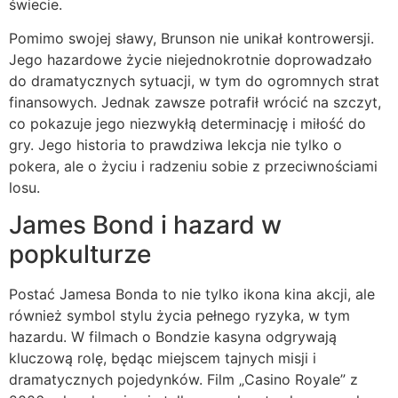
świecie.
Pomimo swojej sławy, Brunson nie unikał kontrowersji.
Jego hazardowe życie niejednokrotnie doprowadzało
do dramatycznych sytuacji, w tym do ogromnych strat
finansowych. Jednak zawsze potrafił wrócić na szczyt,
co pokazuje jego niezwykłą determinację i miłość do
gry. Jego historia to prawdziwa lekcja nie tylko o
pokera, ale o życiu i radzeniu sobie z przeciwnościami
losu.
James Bond i hazard w
popkulturze
Postać Jamesa Bonda to nie tylko ikona kina akcji, ale
również symbol stylu życia pełnego ryzyka, w tym
hazardu. W filmach o Bondzie kasyna odgrywają
kluczową rolę, będąc miejscem tajnych misji i
dramatycznych pojedynków. Film „Casino Royale” z