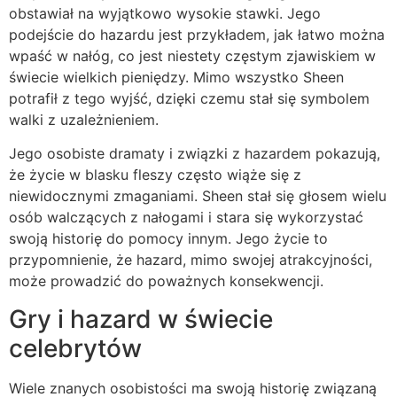
obstawiał na wyjątkowo wysokie stawki. Jego
podejście do hazardu jest przykładem, jak łatwo można
wpaść w nałóg, co jest niestety częstym zjawiskiem w
świecie wielkich pieniędzy. Mimo wszystko Sheen
potrafił z tego wyjść, dzięki czemu stał się symbolem
walki z uzależnieniem.
Jego osobiste dramaty i związki z hazardem pokazują,
że życie w blasku fleszy często wiąże się z
niewidocznymi zmaganiami. Sheen stał się głosem wielu
osób walczących z nałogami i stara się wykorzystać
swoją historię do pomocy innym. Jego życie to
przypomnienie, że hazard, mimo swojej atrakcyjności,
może prowadzić do poważnych konsekwencji.
Gry i hazard w świecie
celebrytów
Wiele znanych osobistości ma swoją historię związaną