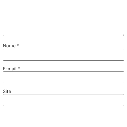
Nome
*
E-mail
*
Site
Salvar meus dados neste navegador para a próxima vez
que eu comentar.