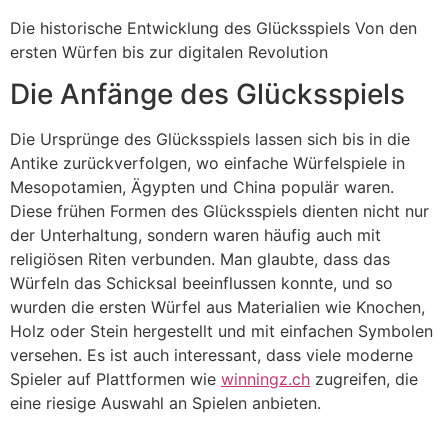
Die historische Entwicklung des Glücksspiels Von den
ersten Würfen bis zur digitalen Revolution
Die Anfänge des Glücksspiels
Die Ursprünge des Glücksspiels lassen sich bis in die
Antike zurückverfolgen, wo einfache Würfelspiele in
Mesopotamien, Ägypten und China populär waren.
Diese frühen Formen des Glücksspiels dienten nicht nur
der Unterhaltung, sondern waren häufig auch mit
religiösen Riten verbunden. Man glaubte, dass das
Würfeln das Schicksal beeinflussen konnte, und so
wurden die ersten Würfel aus Materialien wie Knochen,
Holz oder Stein hergestellt und mit einfachen Symbolen
versehen. Es ist auch interessant, dass viele moderne
Spieler auf Plattformen wie
winningz.ch
zugreifen, die
eine riesige Auswahl an Spielen anbieten.