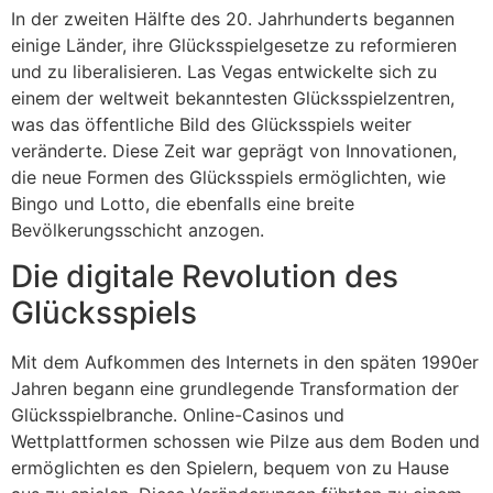
In der zweiten Hälfte des 20. Jahrhunderts begannen
einige Länder, ihre Glücksspielgesetze zu reformieren
und zu liberalisieren. Las Vegas entwickelte sich zu
einem der weltweit bekanntesten Glücksspielzentren,
was das öffentliche Bild des Glücksspiels weiter
veränderte. Diese Zeit war geprägt von Innovationen,
die neue Formen des Glücksspiels ermöglichten, wie
Bingo und Lotto, die ebenfalls eine breite
Bevölkerungsschicht anzogen.
Die digitale Revolution des
Glücksspiels
Mit dem Aufkommen des Internets in den späten 1990er
Jahren begann eine grundlegende Transformation der
Glücksspielbranche. Online-Casinos und
Wettplattformen schossen wie Pilze aus dem Boden und
ermöglichten es den Spielern, bequem von zu Hause