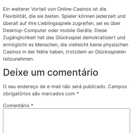
Ein weiterer Vorteil von Online-Casinos ist die
Flexibilität, die sie bieten. Spieler können jederzeit und
überall auf ihre Lieblingsspiele zugreifen, sei es über
Desktop-Computer oder mobile Geräte. Diese
Zugänglichkeit hat das Glücksspiel demokratisiert und
ermöglicht es Menschen, die vielleicht keine physischen
Casinos in der Nähe haben, trotzdem an Glücksspielen
teilzunehmen.
Deixe um comentário
O seu endereço de e-mail não será publicado.
Campos
obrigatórios são marcados com
*
Comentário
*