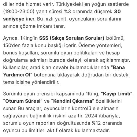
dillerinde hizmet verir. Türkiye’deki en yoğun saatlerde
(19:00‑23:00) yanıt süresi %3 oranında düşerek
30
saniyeye
iner. Bu hızlı yanıt, oyuncuların sorunlarını
anında çözme imkanı tanır.
Ayrıca, 1King’in
SSS (Sıkça Sorulan Sorular)
bölümü,
150’den fazla konu başlığı içerir. Ödeme yöntemleri,
bonus koşulları, sorumlu oyun politikaları ve hesap
doğrulama adımları burada detaylı olarak açıklanmıştır.
Kullanıcılar, aradıkları cevabı bulamadıklarında
“Bana
Yardımcı Ol”
butonuna tıklayarak doğrudan bir destek
temsilcisine yönlendirilir.
Sorumlu oyun prensibi kapsamında 1King,
“Kayıp Limiti”
,
“Oturum Süresi”
ve
“Kendini Çıkarma”
özelliklerini
sunar. Bu araçlar, oyuncuların kontrolü ele almasını
sağlayarak bağımlılık riskini azaltır. 2024 itibarıyla,
sorumlu oyun raporları doğrultusunda %12 oranında
oyuncu bu limitleri aktif olarak kullanmaktadır.