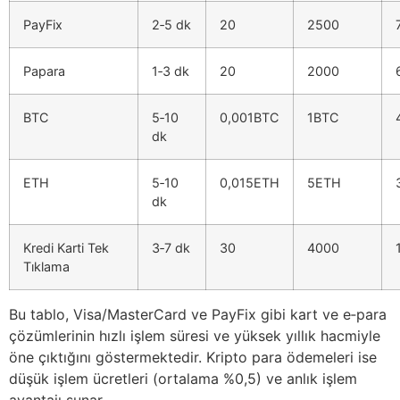
PayFix
2‑5 dk
20
2500
Papara
1‑3 dk
20
2000
BTC
5‑10
0,001BTC
1BTC
dk
ETH
5‑10
0,015ETH
5ETH
dk
Kredi Karti Tek
3‑7 dk
30
4000
Tıklama
Bu tablo, Visa/MasterCard ve PayFix gibi kart ve e‑para
çözümlerinin hızlı işlem süresi ve yüksek yıllık hacmiyle
öne çıktığını göstermektedir. Kripto para ödemeleri ise
düşük işlem ücretleri (ortalama %0,5) ve anlık işlem