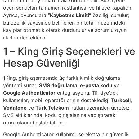
tarafından periyodik olarak kontrol edilir. Bu sayede
oyun sonuçları tamamen rastlantısal ve hileye kapalıdır.
Ayrıca, oyunculara
“Kaybetme Limiti”
özelliği sunulur;
bu özellik sayesinde belirlenen bir tutarın üzerindeki
kayıplar otomatik olarak durdurulur ve sorumlu oyun
ilkeleri desteklenir.
1 – King Giriş Seçenekleri ve
Hesap Güvenliği
1King, giriş aşamasında üç farklı kimlik doğrulama
yöntemi sunar:
SMS doğrulama
,
e‑posta kodu
ve
Google Authenticator
entegrasyonu. Türkiye’deki
kullanıcılar, mobil operatörlerinin desteklediği
Turkcell
,
Vodafone
ve
Türk Telekom
hatları üzerinden ücretsiz
SMS aldıklarında, kodu giriş alanına yapıştırarak
oturumlarını başlatabilirler.
Google Authenticator kullanımı ise ekstra bir güvenlik