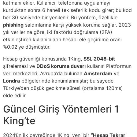
katmanı ekler. Kullanıcı, telefonuna uygulamayı
kurduktan sonra 6 haneli tek seferlik kodu girer; bu kod
her 30 saniyede bir yenilenir. Bu yöntem, özellikle
phishing
saldırılarına karşı yüksek koruma sağlar. 2023
yılı verilerine göre, iki faktörlü doğrulama (2FA)
etkinleştiren kullanıcıların hesabı ele geçirilme oranı
%0.02’ye düşmüştür.
Hesap güvenliği konusunda 1King,
SSL 2048‑bit
şifrelemesi ve
DDoS koruma duvarı
kullanır. Platformun
veri merkezleri, Avrupa’da bulunan
Amsterdam
ve
Londra
bölgelerinde konumlanmıştır; bu sayede
Türkiye’den düşük gecikme süresi (ortalama 120ms)
elde edilir.
Güncel Giriş Yöntemleri 1
King’te
2024’ün ilk çeyreğinde 1King, yeni bir
“Hesap Tekrar