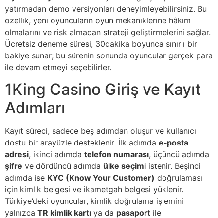
yatırmadan demo versiyonları deneyimleyebilirsiniz. Bu
özellik, yeni oyuncuların oyun mekaniklerine hâkim
olmalarını ve risk almadan strateji geliştirmelerini sağlar.
Ücretsiz deneme süresi, 30dakika boyunca sınırlı bir
bakiye sunar; bu sürenin sonunda oyuncular gerçek para
ile devam etmeyi seçebilirler.
1King Casino Giriş ve Kayıt
Adımları
Kayıt süreci, sadece beş adımdan oluşur ve kullanıcı
dostu bir arayüzle desteklenir. İlk adımda
e‑posta
adresi
, ikinci adımda
telefon numarası
, üçüncü adımda
şifre
ve dördüncü adımda
ülke seçimi
istenir. Beşinci
adımda ise
KYC (Know Your Customer)
doğrulaması
için kimlik belgesi ve ikametgah belgesi yüklenir.
Türkiye’deki oyuncular, kimlik doğrulama işlemini
yalnızca
TR kimlik kartı
ya da
pasaport
ile