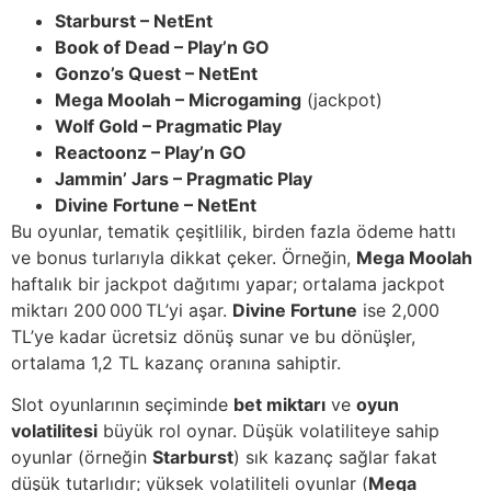
Starburst – NetEnt
Book of Dead – Play’n GO
Gonzo’s Quest – NetEnt
Mega Moolah – Microgaming
(jackpot)
Wolf Gold – Pragmatic Play
Reactoonz – Play’n GO
Jammin’ Jars – Pragmatic Play
Divine Fortune – NetEnt
Bu oyunlar, tematik çeşitlilik, birden fazla ödeme hattı
ve bonus turlarıyla dikkat çeker. Örneğin,
Mega Moolah
haftalık bir jackpot dağıtımı yapar; ortalama jackpot
miktarı 200 000 TL’yi aşar.
Divine Fortune
ise 2,000
TL’ye kadar ücretsiz dönüş sunar ve bu dönüşler,
ortalama 1,2 TL kazanç oranına sahiptir.
Slot oyunlarının seçiminde
bet miktarı
ve
oyun
volatilitesi
büyük rol oynar. Düşük volatiliteye sahip
oyunlar (örneğin
Starburst
) sık kazanç sağlar fakat
düşük tutarlıdır; yüksek volatiliteli oyunlar (
Mega