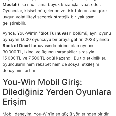
Moolah
) ise nadir ama büyük kazançlar vaat eder.
Oyuncular, kişisel bütçelerine ve risk toleransına göre
uygun volatiliteyi seçerek stratejik bir yaklaşım
geliştirebilir.
Ayrıca, You‑Win’in
“Slot Turnuvası”
bölümü, aynı oyunu
oynayan 1.000 oyuncuyu bir araya getirir. 2023 yılında
Book of Dead
turnuvasında birinci olan oyuncu
30 000 TL, ikinci ve üçüncü sıradakiler sırasıyla
15 000 TL ve 7 500 TL ödül kazandı. Bu tip etkinlikler,
oyuncuların hem rekabet hem de sosyal etkileşim
deneyimini artırır.
You‑Win Mobil Giriş:
Dilediğiniz Yerden Oyunlara
Erişim
Mobil deneyim, You‑Win’in en güçlü yönlerinden biridir.