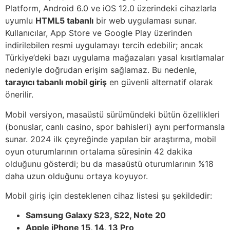
Platform, Android 6.0 ve iOS 12.0 üzerindeki cihazlarla
uyumlu
HTML5 tabanlı
bir web uygulaması sunar.
Kullanıcılar, App Store ve Google Play üzerinden
indirilebilen resmi uygulamayı tercih edebilir; ancak
Türkiye’deki bazı uygulama mağazaları yasal kısıtlamalar
nedeniyle doğrudan erişim sağlamaz. Bu nedenle,
tarayıcı tabanlı mobil giriş
en güvenli alternatif olarak
önerilir.
Mobil versiyon, masaüstü sürümündeki bütün özellikleri
(bonuslar, canlı casino, spor bahisleri) aynı performansla
sunar. 2024 ilk çeyreğinde yapılan bir araştırma, mobil
oyun oturumlarının ortalama süresinin 42 dakika
olduğunu gösterdi; bu da masaüstü oturumlarının %18
daha uzun olduğunu ortaya koyuyor.
Mobil giriş için desteklenen cihaz listesi şu şekildedir:
Samsung Galaxy S23, S22, Note 20
Apple iPhone 15, 14, 13 Pro