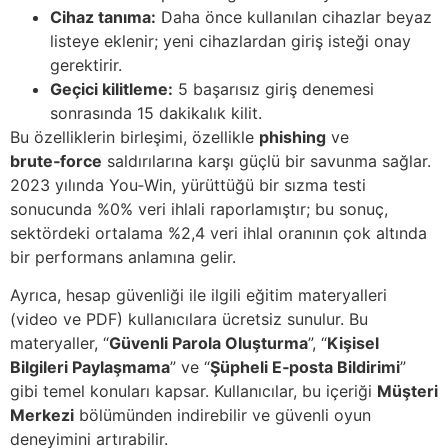
Cihaz tanıma:
Daha önce kullanılan cihazlar beyaz
listeye eklenir; yeni cihazlardan giriş isteği onay
gerektirir.
Geçici kilitleme:
5 başarısız giriş denemesi
sonrasında 15 dakikalık kilit.
Bu özelliklerin birleşimi, özellikle
phishing
ve
brute‑force
saldırılarına karşı güçlü bir savunma sağlar.
2023 yılında You‑Win, yürüttüğü bir sızma testi
sonucunda %0% veri ihlali raporlamıştır; bu sonuç,
sektördeki ortalama %2,4 veri ihlal oranının çok altında
bir performans anlamına gelir.
Ayrıca, hesap güvenliği ile ilgili eğitim materyalleri
(video ve PDF) kullanıcılara ücretsiz sunulur. Bu
materyaller, “
Güvenli Parola Oluşturma
”, “
Kişisel
Bilgileri Paylaşmama
” ve “
Şüpheli E‑posta Bildirimi
”
gibi temel konuları kapsar. Kullanıcılar, bu içeriği
Müşteri
Merkezi
bölümünden indirebilir ve güvenli oyun
deneyimini artırabilir.