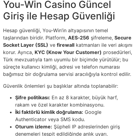
You‑Win Casino Güncel
Giriş ile Hesap Güvenliği
Hesap güvenliği, You‑Win’in altyapısının temel
taşlarından biridir. Platform,
AES‑256
şifreleme,
Secure
Socket Layer (SSL)
ve
firewall
katmanları ile veri akışını
korur. Ayrıca,
KYC (Know Your Customer)
prosedürleri,
Türk mevzuatıyla tam uyumlu bir biçimde yürütülür; bu
süreçte kullanıcı kimliği, adresi ve telefon numarası
bağımsız bir doğrulama servisi aracılığıyla kontrol edilir.
Güvenlik önlemleri şu başlıklar altında toplanabilir:
Şifre politikası:
En az 8 karakter, büyük harf,
rakam ve özel karakter kombinasyonu.
İki faktörlü kimlik doğrulama:
Google
Authenticator veya SMS kodu.
Oturum izleme:
Şüpheli IP adreslerinden giriş
denemeleri tespit edildiğinde anlık uyarı.