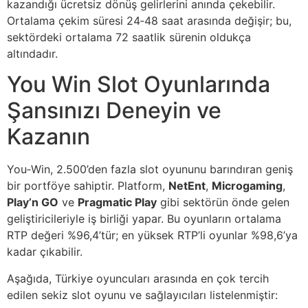
kazandığı ücretsiz dönüş gelirlerini anında çekebilir.
Ortalama çekim süresi 24‑48 saat arasında değişir; bu,
sektördeki ortalama 72 saatlik sürenin oldukça
altındadır.
You Win Slot Oyunlarında
Şansınızı Deneyin ve
Kazanın
You‑Win, 2.500’den fazla slot oyununu barındıran geniş
bir portföye sahiptir. Platform,
NetEnt
,
Microgaming
,
Play’n GO
ve
Pragmatic Play
gibi sektörün önde gelen
geliştiricileriyle iş birliği yapar. Bu oyunların ortalama
RTP değeri %96,4’tür; en yüksek RTP’li oyunlar %98,6’ya
kadar çıkabilir.
Aşağıda, Türkiye oyuncuları arasında en çok tercih
edilen sekiz slot oyunu ve sağlayıcıları listelenmiştir: