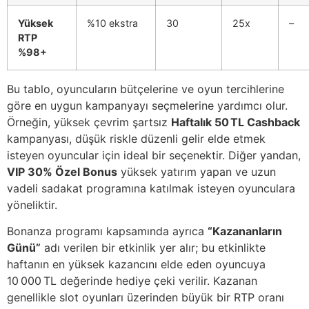
Yüksek
%10 ekstra
30
25x
–
RTP
%98+
Bu tablo, oyuncuların bütçelerine ve oyun tercihlerine
göre en uygun kampanyayı seçmelerine yardımcı olur.
Örneğin, yüksek çevrim şartsız
Haftalık 50 TL Cashback
kampanyası, düşük riskle düzenli gelir elde etmek
isteyen oyuncular için ideal bir seçenektir. Diğer yandan,
VIP 30% Özel Bonus
yüksek yatırım yapan ve uzun
vadeli sadakat programına katılmak isteyen oyunculara
yöneliktir.
Bonanza programı kapsamında ayrıca
“Kazananların
Günü”
adı verilen bir etkinlik yer alır; bu etkinlikte
haftanın en yüksek kazancını elde eden oyuncuya
10 000 TL değerinde hediye çeki verilir. Kazanan
genellikle slot oyunları üzerinden büyük bir RTP oranı