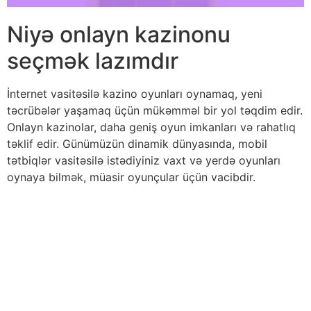
Niyə onlayn kazinonu
seçmək lazımdır
İnternet vasitəsilə kazino oyunları oynamaq, yeni
təcrübələr yaşamaq üçün mükəmməl bir yol təqdim edir.
Onlayn kazinolar, daha geniş oyun imkanları və rahatlıq
təklif edir. Günümüzün dinamik dünyasında, mobil
tətbiqlər vasitəsilə istədiyiniz vaxt və yerdə oyunları
oynaya bilmək, müasir oyunçular üçün vacibdir.
Oyunçular üçün təqdim olunan sürətli qeydiyyat prosesi,
təhlükəsizlik tədbirləri və geniş oyun seçimi, onlayn
kazinoları cəlbedici edir. Hər biri, müştəri
məmnuniyyətini artıraraq, daha çox oyunçunu cəlb edir.
Viva da profissão mais bem paga da internet e
conquiste de 10 a 20k/mês transformando