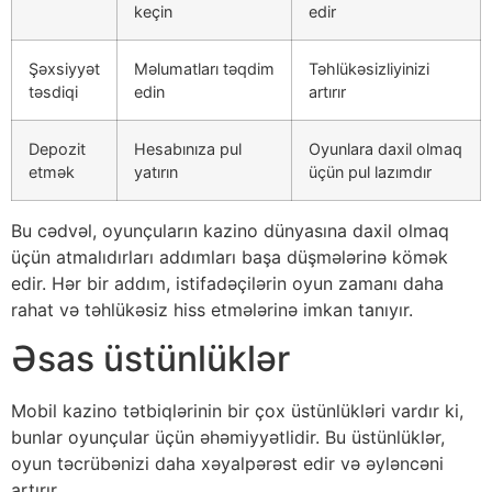
keçin
edir
Şəxsiyyət
Məlumatları təqdim
Təhlükəsizliyinizi
təsdiqi
edin
artırır
Depozit
Hesabınıza pul
Oyunlara daxil olmaq
etmək
yatırın
üçün pul lazımdır
Bu cədvəl, oyunçuların kazino dünyasına daxil olmaq
üçün atmalıdırları addımları başa düşmələrinə kömək
edir. Hər bir addım, istifadəçilərin oyun zamanı daha
rahat və təhlükəsiz hiss etmələrinə imkan tanıyır.
Əsas üstünlüklər
Mobil kazino tətbiqlərinin bir çox üstünlükləri vardır ki,
bunlar oyunçular üçün əhəmiyyətlidir. Bu üstünlüklər,
oyun təcrübənizi daha xəyalpərəst edir və əyləncəni
artırır.