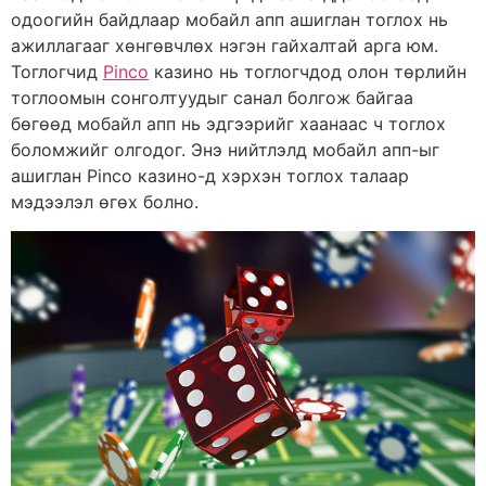
одоогийн байдлаар мобайл апп ашиглан тоглох нь
ажиллагааг хөнгөвчлөх нэгэн гайхалтай арга юм.
Тоглогчид
Pinco
казино нь тоглогчдод олон төрлийн
тоглоомын сонголтуудыг санал болгож байгаа
бөгөөд мобайл апп нь эдгээрийг хаанаас ч тоглох
боломжийг олгодог. Энэ нийтлэлд мобайл апп-ыг
ашиглан Pinco казино-д хэрхэн тоглох талаар
мэдээлэл өгөх болно.