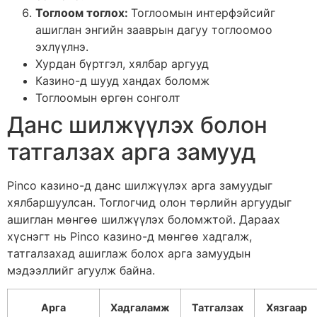
Тоглоом тоглох:
Тоглоомын интерфэйсийг
ашиглан энгийн зааврын дагуу тоглоомоо
эхлүүлнэ.
Хурдан бүртгэл, хялбар аргууд
Казино-д шууд хандах боломж
Тоглоомын өргөн сонголт
Данс шилжүүлэх болон
татгалзах арга замууд
Pinco казино-д данс шилжүүлэх арга замуудыг
хялбаршуулсан. Тоглогчид олон төрлийн аргуудыг
ашиглан мөнгөө шилжүүлэх боломжтой. Дараах
хүснэгт нь Pinco казино-д мөнгөө хадгалж,
татгалзахад ашиглаж болох арга замуудын
мэдээллийг агуулж байна.
Арга
Хадгаламж
Татгалзах
Хязгаар