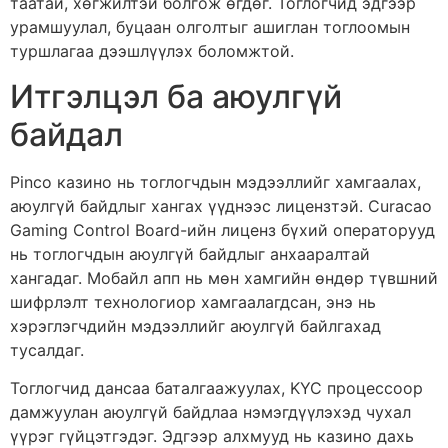
таатай, хөгжилтэй болгож өгдөг. Тоглогчид эдгээр
урамшуулал, буцаан олголтыг ашиглан тоглоомын
туршлагаа дээшлүүлэх боломжтой.
Итгэлцэл ба аюулгүй
байдал
Pinco казино нь тоглогчдын мэдээллийг хамгаалах,
аюулгүй байдлыг хангах үүднээс лицензтэй. Curacao
Gaming Control Board-ийн лиценз бүхий операторууд
нь тоглогчдын аюулгүй байдлыг анхааралтай
хангадаг. Мобайл апп нь мөн хамгийн өндөр түвшний
шифрлэлт технологиор хамгаалагдсан, энэ нь
хэрэглэгчдийн мэдээллийг аюулгүй байлгахад
тусалдаг.
Тоглогчид дансаа баталгаажуулах, KYC процессоор
дамжуулан аюулгүй байдлаа нэмэгдүүлэхэд чухал
үүрэг гүйцэтгэдэг. Эдгээр алхмууд нь казино дахь