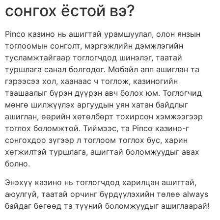
сонгох ёстой вэ?
Pinco казино нь ашигтай урамшуулал, олон янзын
тоглоомын сонголт, мэргэжлийн дэмжлэгийн
тусламжтайгаар тоглогчдод шинэлэг, таатай
туршлага санал болгодог. Мобайл апп ашиглан та
гэрээсээ хол, хаанаас ч тоглож, казиногийн
таашаалыг бүрэн дүүрэн авч болох юм. Тоглогчид
мөнгө шилжүүлэх аргуудын уян хатан байдлыг
ашиглан, өөрийн хөтөлбөрт тохирсон хэмжээгээр
тоглох боломжтой. Тиймээс, та Pinco казино-г
сонгохдоо зүгээр л тоглоом тоглох бус, харин
хөгжилтэй туршлага, ашигтай боломжуудыг авах
болно.
Энэхүү казино нь тоглогчдод харилцан ашигтай,
аюулгүй, таатай орчинг бүрдүүлэхийн төлөө always
байдаг бөгөөд та түүний боломжуудыг ашиглаарай!