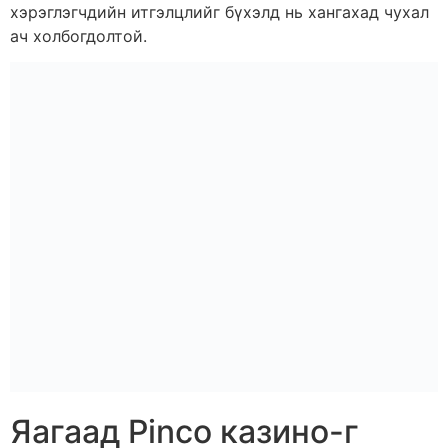
хэрэглэгчдийн итгэлцлийг бүхэлд нь хангахад чухал
ач холбогдолтой.
Яагаад Pinco казино-г