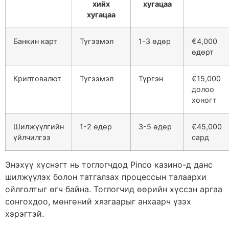
хийх
хугацаа
хугацаа
Банкин карт
Түгээмэл
1-3 өдөр
€4,000
өдөрт
Криптовалют
Түгээмэл
Түргэн
€15,000
долоо
хоногт
Шилжүүлгийн
1-2 өдөр
3-5 өдөр
€45,000
үйлчилгээ
сард
Энэхүү хүснэгт нь тоглогчдод Pinco казино-д данс
шилжүүлэх болон татгалзах процессын талаархи
ойлголтыг өгч байна. Тоглогчид өөрийн хүссэн аргаа
сонгохдоо, мөнгөний хязгаарыг анхаарч үзэх
хэрэгтэй.