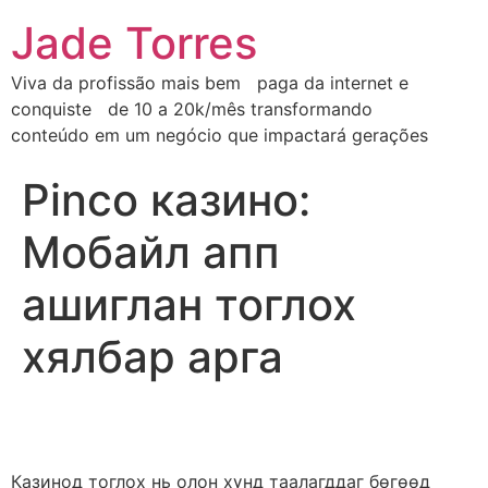
Jade Torres
Viva da profissão mais bem paga da internet e
conquiste de 10 a 20k/mês transformando
conteúdo em um negócio que impactará gerações
Pinco казино:
Мобайл апп
ашиглан тоглох
хялбар арга
Казинод тоглох нь олон хүнд таалагддаг бөгөөд