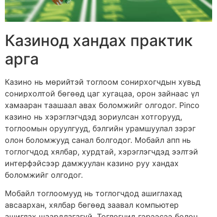
Казинод хандах практик
арга
Казино нь мөрийтэй тоглоом сонирхогчдын хувьд
сонирхолтой бөгөөд цаг хугацаа, орон зайнаас үл
хамааран таашаал авах боломжийг олгодог. Pinco
казино нь хэрэглэгчдэд зориулсан хотгорууд,
тоглоомын оруулгууд, бэлгийн урамшуулал зэрэг
олон боломжууд санал болгодог. Мобайл апп нь
тоглогчдод хялбар, хурдтай, хэрэглэгчдэд ээлтэй
интерфэйсээр дамжуулан казино руу хандах
боломжийг олгодог.
Мобайл тоглоомууд нь тоглогчдод ашиглахад
авсаархан, хялбар бөгөөд заавал компьютер
ашиглах шаардлагагүй. Тоглогчид гэрээсээ болон