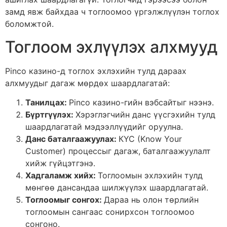
замд явж байхдаа ч тоглоомоо үргэлжлүүлэн тоглох
боломжтой.
Тоглоом эхлүүлэх алхмууд
Pinco казино-д тоглох эхлэхийн тулд дараах
алхмуудыг дагаж мөрдөх шаардлагатай:
Танилцах:
Pinco казино-гийн вэбсайтыг нээнэ.
Бүртгүүлэх:
Хэрэглэгчийн данс үүсгэхийн тулд
шаардлагатай мэдээллүүдийг оруулна.
Данс баталгаажуулах:
КYC (Know Your
Customer) процессыг дагаж, баталгаажуулалт
хийж гүйцэтгэнэ.
Хадгаламж хийх:
Тоглоомын эхлэхийн тулд
мөнгөө дансандаа шилжүүлэх шаардлагатай.
Тоглоомыг сонгох:
Дараа нь олон төрлийн
тоглоомын сангаас сонирхсон тоглоомоо
сонгоно.