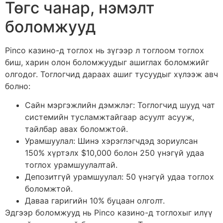
Төгс чанар, нэмэлт
боломжууд
Pinco казино-д тоглох нь зүгээр л тоглоом тоглох
биш, харин олон боломжуудыг ашиглах боломжийг
олгодог. Тоглогчид дараах ашиг тусуудыг хүлээж авч
болно:
Сайн мэргэжлийн дэмжлэг: Тоглогчид шууд чат
системийн тусламжтайгаар асуулт асууж,
тайлбар авах боломжтой.
Урамшуулал: Шинэ хэрэглэгчдэд зориулсан
150% хүртэлх $10,000 болон 250 үнэгүй удаа
тоглох урамшуулалтай.
Депозитгүй урамшуулал: 50 үнэгүй удаа тоглох
боломжтой.
Даваа гаригийн 10% буцаан олголт.
Эдгээр боломжууд нь Pinco казино-д тоглохыг илүү