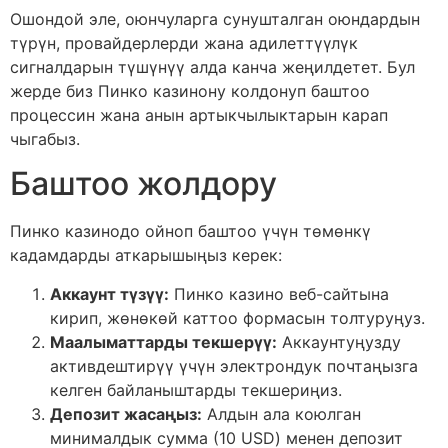
Ошондой эле, оюнчуларга сунушталган оюндардын
түрүн, провайдерлерди жана адилеттүүлүк
сигналдарын түшүнүү алда канча жеңилдетет. Бул
жерде биз Пинко казинону колдонуп баштоо
процессин жана анын артыкчылыктарын карап
чыгабыз.
Баштоо жолдору
Пинко казинодо ойноп баштоо үчүн төмөнкү
кадамдарды аткарышыңыз керек:
Аккаунт түзүү:
Пинко казино веб-сайтына
кирип, жөнөкөй каттоо формасын толтуруңуз.
Маалыматтарды текшерүү:
Аккаунтуңузду
активдештирүү үчүн электрондук почтаңызга
келген байланыштарды текшериңиз.
Депозит жасаңыз:
Алдын ала коюлган
минималдык сумма (10 USD) менен депозит