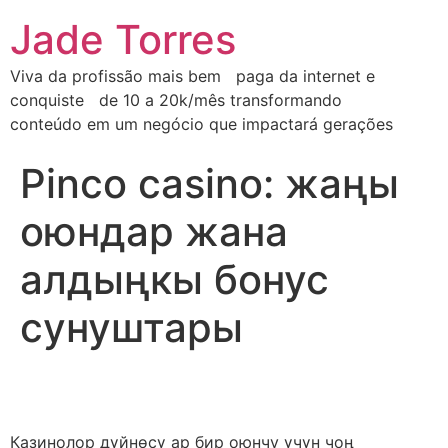
Jade Torres
Viva da profissão mais bem paga da internet e
conquiste de 10 a 20k/mês transformando
conteúdo em um negócio que impactará gerações
Pinco casino: жаңы
оюндар жана
алдыңкы бонус
сунуштары
Казинолор дүйнөсү ар бир оюнчу үчүн чоң