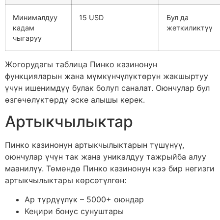
Минималдуу
15 USD
Бул да
кадам
жеткиликтүү
чыгаруу
Жогорудагы таблица Пинко казинонун
функцияларын жана мүмкүнчүлүктөрүн жакшыртуу
үчүн ишенимдүү булак болуп саналат. Оюнчулар бул
өзгөчөлүктөрдү эске алышы керек.
Артыкчылыктар
Пинко казинонун артыкчылыктарын түшүнүү,
оюнчулар үчүн так жана уникалдуу тажрыйба алуу
маанилүү. Төмөндө Пинко казинонун кээ бир негизги
артыкчылыктары көрсөтүлгөн:
Ар түрдүүлүк – 5000+ оюндар
Кеңири бонус сунуштары