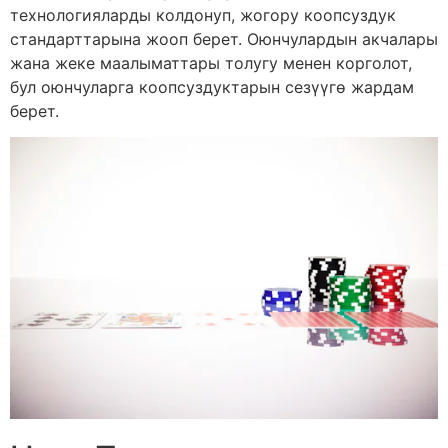
технологияларды колдонуп, жогору коопсуздук
стандарттарына жооп берет. Оюнчулардын акчалары
жана жеке маалыматтары толугу менен корголот,
бул оюнчуларга коопсуздуктарын сезүүгө жардам
берет.