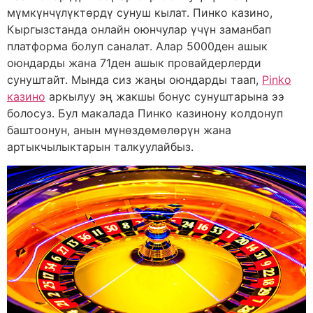
мүмкүнчүлүктөрдү сунуш кылат. Пинко казино,
Кыргызстанда онлайн оюнчулар үчүн заманбап
платформа болуп саналат. Алар 5000ден ашык
оюндарды жана 71ден ашык провайдерлерди
сунуштайт. Мында сиз жаңы оюндарды таап,
Pinko
казино
аркылуу эң жакшы бонус сунуштарына ээ
болосуз. Бул макалада Пинко казинону колдонуп
баштоонун, анын мүнөздөмөлөрүн жана
артыкчылыктарын талкуулайбыз.