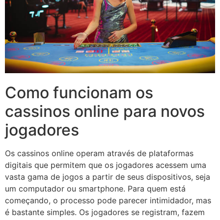
Como funcionam os
cassinos online para novos
jogadores
Os cassinos online operam através de plataformas
digitais que permitem que os jogadores acessem uma
vasta gama de jogos a partir de seus dispositivos, seja
um computador ou smartphone. Para quem está
começando, o processo pode parecer intimidador, mas
é bastante simples. Os jogadores se registram, fazem