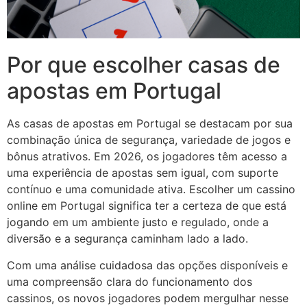
Por que escolher casas de
apostas em Portugal
As casas de apostas em Portugal se destacam por sua
combinação única de segurança, variedade de jogos e
bônus atrativos. Em 2026, os jogadores têm acesso a
uma experiência de apostas sem igual, com suporte
contínuo e uma comunidade ativa. Escolher um cassino
online em Portugal significa ter a certeza de que está
jogando em um ambiente justo e regulado, onde a
diversão e a segurança caminham lado a lado.
Com uma análise cuidadosa das opções disponíveis e
uma compreensão clara do funcionamento dos
cassinos, os novos jogadores podem mergulhar nesse