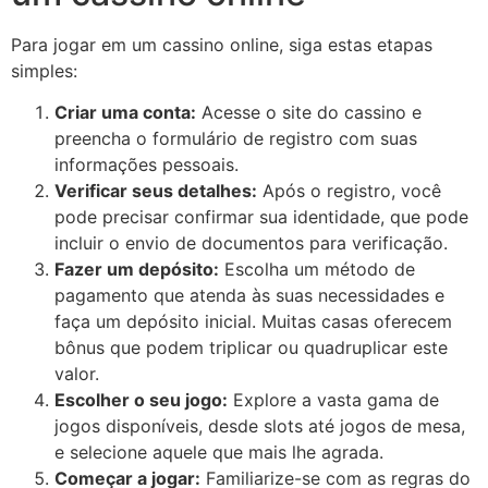
Para jogar em um cassino online, siga estas etapas
simples:
Criar uma conta:
Acesse o site do cassino e
preencha o formulário de registro com suas
informações pessoais.
Verificar seus detalhes:
Após o registro, você
pode precisar confirmar sua identidade, que pode
incluir o envio de documentos para verificação.
Fazer um depósito:
Escolha um método de
pagamento que atenda às suas necessidades e
faça um depósito inicial. Muitas casas oferecem
bônus que podem triplicar ou quadruplicar este
valor.
Escolher o seu jogo:
Explore a vasta gama de
jogos disponíveis, desde slots até jogos de mesa,
e selecione aquele que mais lhe agrada.
Começar a jogar:
Familiarize-se com as regras do