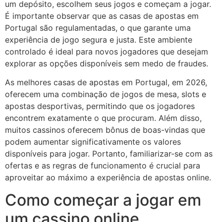
um depósito, escolhem seus jogos e começam a jogar.
É importante observar que as casas de apostas em
Portugal são regulamentadas, o que garante uma
experiência de jogo segura e justa. Este ambiente
controlado é ideal para novos jogadores que desejam
explorar as opções disponíveis sem medo de fraudes.
As melhores casas de apostas em Portugal, em 2026,
oferecem uma combinação de jogos de mesa, slots e
apostas desportivas, permitindo que os jogadores
encontrem exatamente o que procuram. Além disso,
muitos cassinos oferecem bônus de boas-vindas que
podem aumentar significativamente os valores
disponíveis para jogar. Portanto, familiarizar-se com as
ofertas e as regras de funcionamento é crucial para
aproveitar ao máximo a experiência de apostas online.
Como começar a jogar em
um cassino online