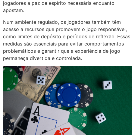
jogadores a paz de espírito necessária enquanto
apostam.
Num ambiente regulado, os jogadores também têm
acesso a recursos que promovem o jogo responsável,
como limites de depósito e períodos de reflexão. Essas
medidas são essenciais para evitar comportamentos
problemáticos e garantir que a experiência de jogo
permaneça divertida e controlada.