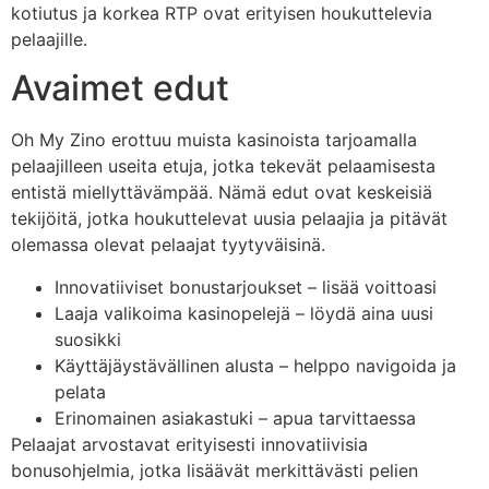
kotiutus ja korkea RTP ovat erityisen houkuttelevia
pelaajille.
Avaimet edut
Oh My Zino erottuu muista kasinoista tarjoamalla
pelaajilleen useita etuja, jotka tekevät pelaamisesta
entistä miellyttävämpää. Nämä edut ovat keskeisiä
tekijöitä, jotka houkuttelevat uusia pelaajia ja pitävät
olemassa olevat pelaajat tyytyväisinä.
Innovatiiviset bonustarjoukset – lisää voittoasi
Laaja valikoima kasinopelejä – löydä aina uusi
suosikki
Käyttäjäystävällinen alusta – helppo navigoida ja
pelata
Erinomainen asiakastuki – apua tarvittaessa
Pelaajat arvostavat erityisesti innovatiivisia
bonusohjelmia, jotka lisäävät merkittävästi pelien