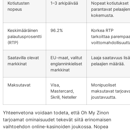
Kotiutusten
1–3 arkipäivää
Nopeat kotiutukset
nopeus
parantavat pelaajien
kokemusta.
Keskimääräinen
96.2%
Korkea RTP
palautusprosentti
tarkoittaa parempa
(RTP)
voittomahdollisuutt
Saatavilla olevat
EU-maat, valitut
Laaja saatavuus lis
markkinat
englanninkieliset
pelaajien määrää.
markkinat
Maksutavat
Visa,
Monipuoliset
Mastercard,
maksutavat tarjoav
Skrill, Neteller
joustavuutta.
Yhteenvetona voidaan todeta, että Oh My Zinon
tarjoamat ominaisuudet tekevät siitä erinomaisen
vaihtoehdon online-kasinoiden joukossa. Nopea