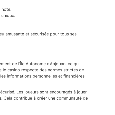
 note.
 unique.
jeu amusante et sécurisée pour tous ses
ement de l’Île Autonome d’Anjouan, ce qui
e le casino respecte des normes strictes de
les informations personnelles et financières
écurisé. Les joueurs sont encouragés à jouer
es. Cela contribue à créer une communauté de