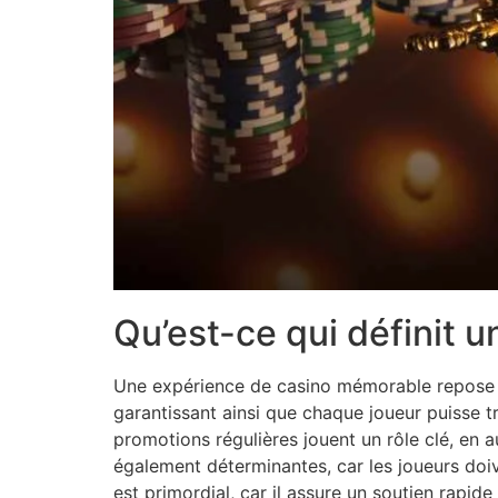
Qu’est-ce qui définit 
Une expérience de casino mémorable repose sur 
garantissant ainsi que chaque joueur puisse t
promotions régulières jouent un rôle clé, en a
également déterminantes, car les joueurs doive
est primordial, car il assure un soutien rapide