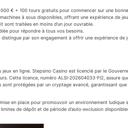
3 000 € + 100 tours gratuits pour commencer sur une bonne
e machines à sous disponibles, offrant une expérience de jeu
t sont traitées en moins d’un jour ouvrable.
édiée pour répondre à tous vos besoins.
 distingue par son engagement à offrir une expérience de 
 jeux en ligne. Stepsino Casino est licencié par le Gouvern
ueurs. Cette licence, numéro ALSI-202604033-FI2, assure qu
ons sont protégées par un cryptage avancé, garantissant que 
t mise en place pour promouvoir un environnement ludique s
limites de dépôt et de période d’auto-exclusion disponibl