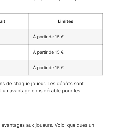
ait
Limites
À partir de 15 €
À partir de 15 €
À partir de 15 €
ns de chaque joueur. Les dépôts sont
est un avantage considérable pour les
s avantages aux joueurs. Voici quelques un