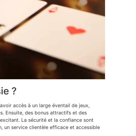
ie ?
avoir accès à un large éventail de jeux,
. Ensuite, des bonus attractifs et des
excitant. La sécurité et la confiance sont
, un service clientèle efficace et accessible