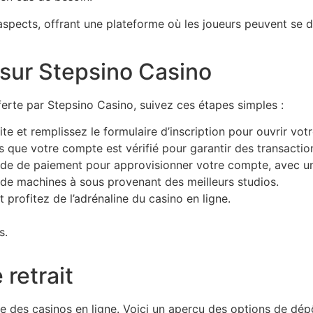
spects, offrant une plateforme où les joueurs peuvent se d
ur Stepsino Casino
ferte par Stepsino Casino, suivez ces étapes simples :
te et remplissez le formulaire d’inscription pour ouvrir vot
que votre compte est vérifié pour garantir des transaction
de de paiement pour approvisionner votre compte, avec u
 de machines à sous provenant des meilleurs studios.
 profitez de l’adrénaline du casino en ligne.
s.
retrait
e des casinos en ligne. Voici un aperçu des options de dép