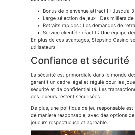
Bonus de bienvenue attractif : Jusqu’à 
Large sélection de jeux : Des milliers d
Retraits rapides : Les demandes de retrai
Service clientèle réactif : Une équipe d
En plus de ces avantages, Stepsino Casino se
utilisateurs.
Confiance et sécurité
La sécurité est primordiale dans le monde des
garantit un cadre légal et régulé pour les jo
sécurité et de confidentialité. Les transacti
des joueurs restent sécurisées.
De plus, une politique de jeu responsable es
de manière responsable, avec des options de 
joueurs respectueuse et agréable.