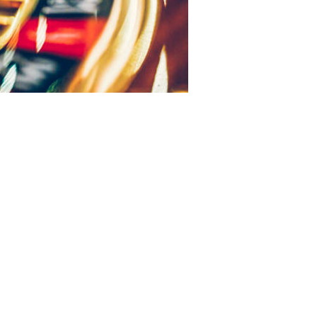
no tanlash kerak
n solishtirganda ko’plab afzalliklarga ega. Ular, yuqori xavfs
amli valyutalar bilan o’ynashni xohlasangiz, kripto kazino si
sh va qiziqarli tajriba olish uchun bu imkoniyatdan foydalani
 qoniqarli tajriba zarur. Shuning uchun kripto kazinolar, o’z 
ibangizni o’zgacha qiladi.