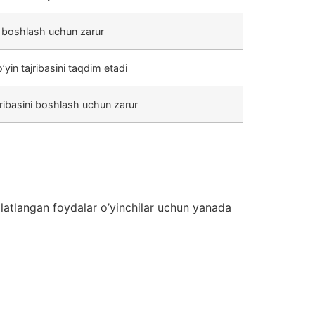
i boshlash uchun zarur
o’yin tajribasini taqdim etadi
ribasini boshlash uchun zarur
olatlangan foydalar o’yinchilar uchun yanada