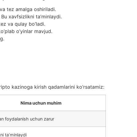
va tez amalga oshiriladi.
 Bu xavfsizlikni ta’minlaydi.
ez va qulay bo’ladi.
 ko’plab o’yinlar mavjud.
g.
ripto kazinoga kirish qadamlarini ko’rsatamiz:
Nima uchun muhim
an foydalanish uchun zarur
kni ta’minlaydi