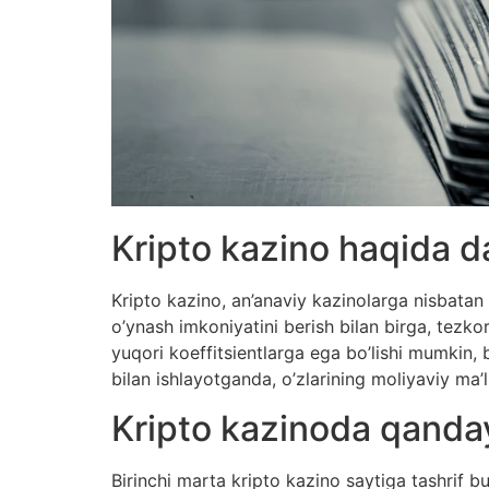
Kripto kazino haqida d
Kripto kazino, an’anaviy kazinolarga nisbatan 
o’ynash imkoniyatini berish bilan birga, tezko
yuqori koeffitsientlarga ega bo’lishi mumkin, 
bilan ishlayotganda, o’zlarining moliyaviy ma’
Kripto kazinoda qanda
Birinchi marta kripto kazino saytiga tashrif 