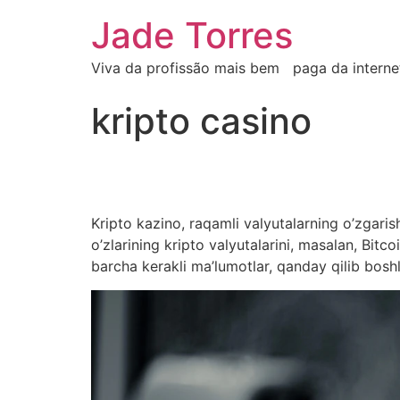
Jade Torres
Viva da profissão mais bem paga da intern
kripto casino
Kripto kazino, raqamli valyutalarning o’zgari
o’zlarining kripto valyutalarini, masalan, Bitc
barcha kerakli ma’lumotlar, qanday qilib boshl