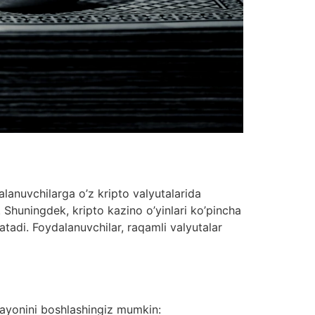
alanuvchilarga o’z kripto valyutalarida
. Shuningdek, kripto kazino o’yinlari ko’pincha
atadi. Foydalanuvchilar, raqamli valyutalar
arayonini boshlashingiz mumkin: