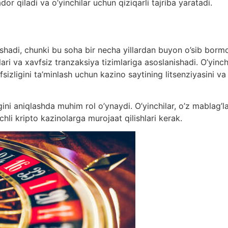
dor qiladi va o’yinchilar uchun qiziqarli tajriba yaratadi.
rishadi, chunki bu soha bir necha yillardan buyon o’sib borm
lari va xavfsiz tranzaksiya tizimlariga asoslanishadi. O’yinc
sizligini ta’minlash uchun kazino saytining litsenziyasini va x
gini aniqlashda muhim rol o’ynaydi. O’yinchilar, o’z mablag’la
nchli kripto kazinolarga murojaat qilishlari kerak.