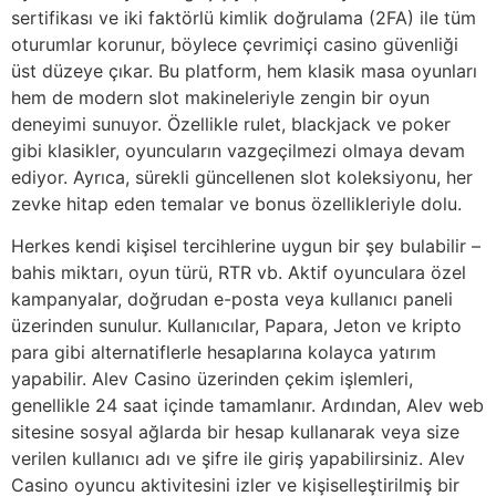
sertifikası ve iki faktörlü kimlik doğrulama (2FA) ile tüm
oturumlar korunur, böylece çevrimiçi casino güvenliği
üst düzeye çıkar. Bu platform, hem klasik masa oyunları
hem de modern slot makineleriyle zengin bir oyun
deneyimi sunuyor. Özellikle rulet, blackjack ve poker
gibi klasikler, oyuncuların vazgeçilmezi olmaya devam
ediyor. Ayrıca, sürekli güncellenen slot koleksiyonu, her
zevke hitap eden temalar ve bonus özellikleriyle dolu.
Herkes kendi kişisel tercihlerine uygun bir şey bulabilir –
bahis miktarı, oyun türü, RTR vb. Aktif oyunculara özel
kampanyalar, doğrudan e-posta veya kullanıcı paneli
üzerinden sunulur. Kullanıcılar, Papara, Jeton ve kripto
para gibi alternatiflerle hesaplarına kolayca yatırım
yapabilir. Alev Casino üzerinden çekim işlemleri,
genellikle 24 saat içinde tamamlanır. Ardından, Alev web
sitesine sosyal ağlarda bir hesap kullanarak veya size
verilen kullanıcı adı ve şifre ile giriş yapabilirsiniz. Alev
Casino oyuncu aktivitesini izler ve kişiselleştirilmiş bir