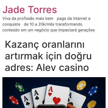
Jade Torres
Viva da profissão mais bem paga da internet e
conquiste de 10 a 20k/mês transformando
conteúdo em um negócio que impactará gerações
Kazanç oranlarını
artırmak için doğru
adres: Alev casino