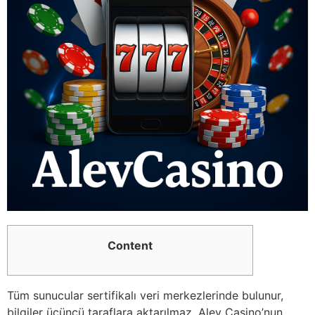
Content
Tüm sunucular sertifikalı veri merkezlerinde bulunur,
bilgiler üçüncü taraflara aktarılmaz. Alev Casino’nun