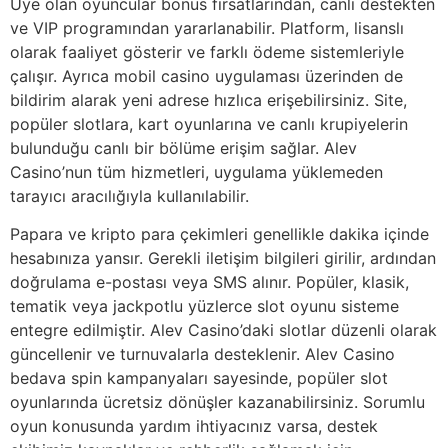
Üye olan oyuncular bonus fırsatlarından, canlı destekten
ve VIP programından yararlanabilir. Platform, lisanslı
olarak faaliyet gösterir ve farklı ödeme sistemleriyle
çalışır. Ayrıca mobil casino uygulaması üzerinden de
bildirim alarak yeni adrese hızlıca erişebilirsiniz. Site,
popüler slotlara, kart oyunlarına ve canlı krupiyelerin
bulunduğu canlı bir bölüme erişim sağlar. Alev
Casino’nun tüm hizmetleri, uygulama yüklemeden
tarayıcı aracılığıyla kullanılabilir.
Papara ve kripto para çekimleri genellikle dakika içinde
hesabınıza yansır. Gerekli iletişim bilgileri girilir, ardından
doğrulama e-postası veya SMS alınır. Popüler, klasik,
tematik veya jackpotlu yüzlerce slot oyunu sisteme
entegre edilmiştir. Alev Casino’daki slotlar düzenli olarak
güncellenir ve turnuvalarla desteklenir. Alev Casino
bedava spin kampanyaları sayesinde, popüler slot
oyunlarında ücretsiz dönüşler kazanabilirsiniz. Sorumlu
oyun konusunda yardım ihtiyacınız varsa, destek