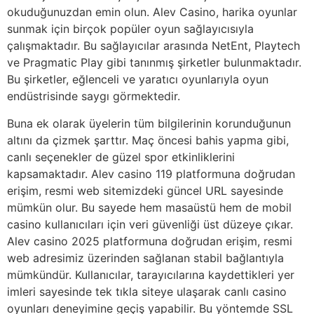
okuduğunuzdan emin olun. Alev Casino, harika oyunlar
sunmak için birçok popüler oyun sağlayıcısıyla
çalışmaktadır. Bu sağlayıcılar arasında NetEnt, Playtech
ve Pragmatic Play gibi tanınmış şirketler bulunmaktadır.
Bu şirketler, eğlenceli ve yaratıcı oyunlarıyla oyun
endüstrisinde saygı görmektedir.
Buna ek olarak üyelerin tüm bilgilerinin korunduğunun
altını da çizmek şarttır. Maç öncesi bahis yapma gibi,
canlı seçenekler de güzel spor etkinliklerini
kapsamaktadır. Alev casino 119 platformuna doğrudan
erişim, resmi web sitemizdeki güncel URL sayesinde
mümkün olur. Bu sayede hem masaüstü hem de mobil
casino kullanıcıları için veri güvenliği üst düzeye çıkar.
Alev casino 2025 platformuna doğrudan erişim, resmi
web adresimiz üzerinden sağlanan stabil bağlantıyla
mümkündür. Kullanıcılar, tarayıcılarına kaydettikleri yer
imleri sayesinde tek tıkla siteye ulaşarak canlı casino
oyunları deneyimine geçiş yapabilir. Bu yöntemde SSL