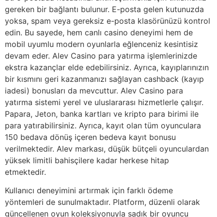
gereken bir bağlantı bulunur. E-posta gelen kutunuzda
yoksa, spam veya gereksiz e-posta klasörünüzü kontrol
edin. Bu sayede, hem canlı casino deneyimi hem de
mobil uyumlu modern oyunlarla eğlenceniz kesintisiz
devam eder. Alev Casino para yatırma işlemlerinizde
ekstra kazançlar elde edebilirsiniz. Ayrıca, kayıplarınızın
bir kısmını geri kazanmanızı sağlayan cashback (kayıp
iadesi) bonusları da mevcuttur. Alev Casino para
yatırma sistemi yerel ve uluslararası hizmetlerle çalışır.
Papara, Jeton, banka kartları ve kripto para birimi ile
para yatırabilirsiniz. Ayrıca, kayıt olan tüm oyunculara
150 bedava dönüş içeren bedeva kayıt bonusu
verilmektedir. Alev markası, düşük bütçeli oyunculardan
yüksek limitli bahisçilere kadar herkese hitap
etmektedir.
Kullanıcı deneyimini artırmak için farklı ödeme
yöntemleri de sunulmaktadır. Platform, düzenli olarak
güncellenen oyun koleksiyonuyla sadık bir oyuncu