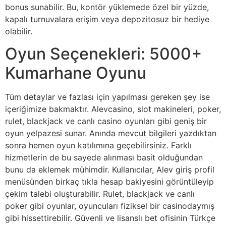
bonus sunabilir. Bu, kontör yüklemede özel bir yüzde,
kapalı turnuvalara erişim veya depozitosuz bir hediye
olabilir.
Oyun Seçenekleri: 5000+
Kumarhane Oyunu
Tüm detaylar ve fazlası için yapılması gereken şey ise
içeriğimize bakmaktır. Alevcasino, slot makineleri, poker,
rulet, blackjack ve canlı casino oyunları gibi geniş bir
oyun yelpazesi sunar. Anında mevcut bilgileri yazdıktan
sonra hemen oyun katılımına geçebilirsiniz. Farklı
hizmetlerin de bu sayede alınması basit olduğundan
bunu da eklemek mühimdir. Kullanıcılar, Alev giriş profil
menüsünden birkaç tıkla hesap bakiyesini görüntüleyip
çekim talebi oluşturabilir. Rulet, blackjack ve canlı
poker gibi oyunlar, oyuncuları fiziksel bir casinodaymış
gibi hissettirebilir. Güvenli ve lisanslı bet ofisinin Türkçe