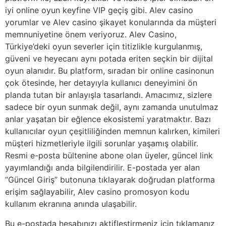
iyi online oyun keyfine VIP geçiş gibi. Alev casino
yorumlar ve Alev casino şikayet konularında da müşteri
memnuniyetine önem veriyoruz. Alev Casino,
Türkiye’deki oyun severler için titizlikle kurgulanmış,
güveni ve heyecanı aynı potada eriten seçkin bir dijital
oyun alanıdır. Bu platform, sıradan bir online casinonun
çok ötesinde, her detayıyla kullanıcı deneyimini ön
planda tutan bir anlayışla tasarlandı. Amacımız, sizlere
sadece bir oyun sunmak değil, aynı zamanda unutulmaz
anlar yaşatan bir eğlence ekosistemi yaratmaktır. Bazı
kullanıcılar oyun çeşitliliğinden memnun kalırken, kimileri
müşteri hizmetleriyle ilgili sorunlar yaşamış olabilir.
Resmi e-posta bültenine abone olan üyeler, güncel link
yayımlandığı anda bilgilendirilir. E-postada yer alan
“Güncel Giriş” butonuna tıklayarak doğrudan platforma
erişim sağlayabilir, Alev casino promosyon kodu
kullanım ekranına anında ulaşabilir.
Bu e-postada hesabınızı aktifleştirmeniz için tıklamanız