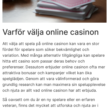
Varför välja online casinon
Att välja att spela på online casinon kan vara en stor
fördel för spelare som söker bekvämlighet och
variation. Med många alternativ tillgängliga kan spelare
hitta ett casino som passar deras behov och
preferenser. Dessutom erbjuder online casinon ofta mer
attraktiva bonusar och kampanjer vilket kan öka
spelglädjen. Genom att vara välinformerad och göra
grundlig research kan man maximera sin spelupplevelse
och njuta av allt vad online casinon har att erbjuda.
Så oavsett om du är en ny spelare eller en erfaren
veteran, finns det mycket att utforska och njuta av i