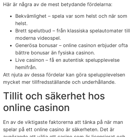
Här är några av de mest betydande fördelarna:
Bekvämlighet – spela var som helst och när som
helst.
Brett spelutbud – från klassiska spelautomater till
moderna videospel.
Generösa bonusar – online casinon erbjuder ofta
bättre bonusar än fysiska casinon.
Live casinon – få en autentisk spelupplevelse
hemifrån.
Att njuta av dessa fördelar kan göra spelupplevelsen
mycket mer tillfredsställande och underhållande.
Tillit och säkerhet hos
online casinon
En av de viktigaste faktorerna att tänka på när man
spelar på ett online casino är säkerheten. Det är
avgörande att välja ett casino som är licensierat och