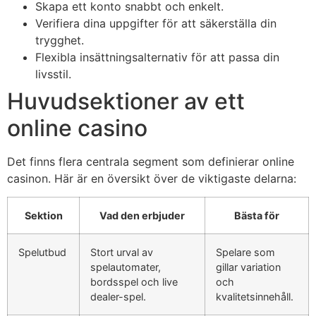
Skapa ett konto snabbt och enkelt.
Verifiera dina uppgifter för att säkerställa din
trygghet.
Flexibla insättningsalternativ för att passa din
livsstil.
Huvudsektioner av ett
online casino
Det finns flera centrala segment som definierar online
casinon. Här är en översikt över de viktigaste delarna:
Sektion
Vad den erbjuder
Bästa för
Spelutbud
Stort urval av
Spelare som
spelautomater,
gillar variation
bordsspel och live
och
dealer-spel.
kvalitetsinnehåll.