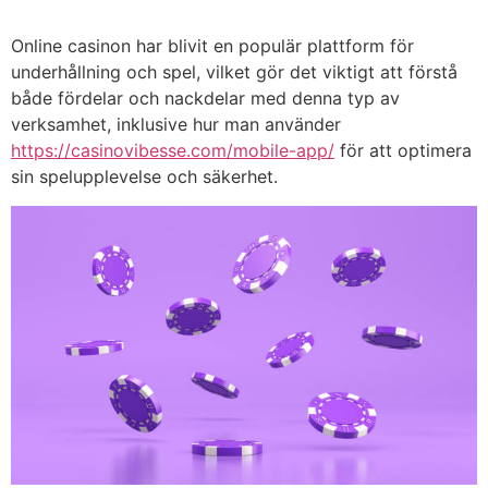
Online casinon har blivit en populär plattform för
underhållning och spel, vilket gör det viktigt att förstå
både fördelar och nackdelar med denna typ av
verksamhet, inklusive hur man använder
https://casinovibesse.com/mobile-app/
för att optimera
sin spelupplevelse och säkerhet.