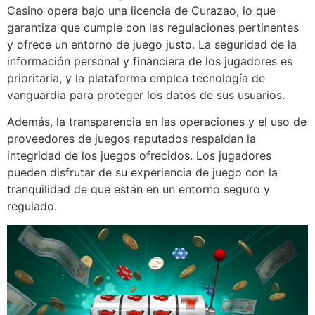
Casino opera bajo una licencia de Curazao, lo que
garantiza que cumple con las regulaciones pertinentes
y ofrece un entorno de juego justo. La seguridad de la
información personal y financiera de los jugadores es
prioritaria, y la plataforma emplea tecnología de
vanguardia para proteger los datos de sus usuarios.
Además, la transparencia en las operaciones y el uso de
proveedores de juegos reputados respaldan la
integridad de los juegos ofrecidos. Los jugadores
pueden disfrutar de su experiencia de juego con la
tranquilidad de que están en un entorno seguro y
regulado.