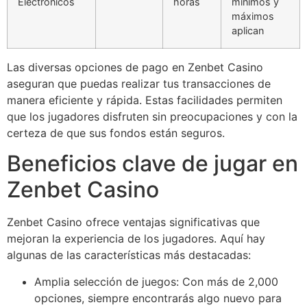
Electrónicos
horas
mínimos y
máximos
aplican
Las diversas opciones de pago en Zenbet Casino
aseguran que puedas realizar tus transacciones de
manera eficiente y rápida. Estas facilidades permiten
que los jugadores disfruten sin preocupaciones y con la
certeza de que sus fondos están seguros.
Beneficios clave de jugar en
Zenbet Casino
Zenbet Casino ofrece ventajas significativas que
mejoran la experiencia de los jugadores. Aquí hay
algunas de las características más destacadas:
Amplia selección de juegos: Con más de 2,000
opciones, siempre encontrarás algo nuevo para