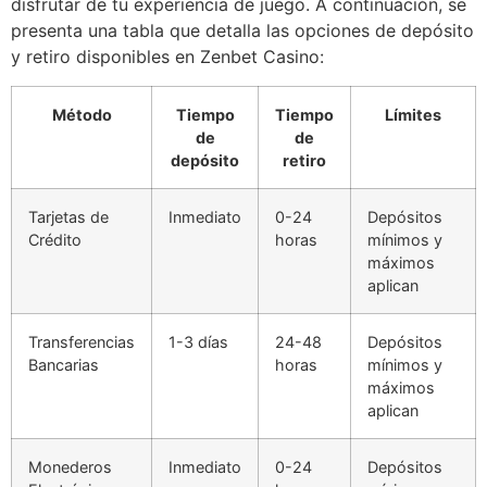
disfrutar de tu experiencia de juego. A continuación, se
presenta una tabla que detalla las opciones de depósito
y retiro disponibles en Zenbet Casino:
Método
Tiempo
Tiempo
Límites
de
de
depósito
retiro
Tarjetas de
Inmediato
0-24
Depósitos
Crédito
horas
mínimos y
máximos
aplican
Transferencias
1-3 días
24-48
Depósitos
Bancarias
horas
mínimos y
máximos
aplican
Monederos
Inmediato
0-24
Depósitos