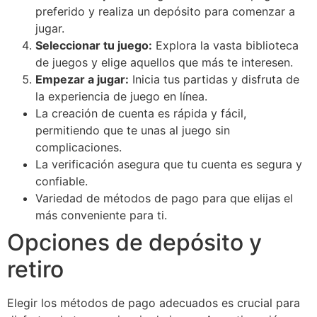
preferido y realiza un depósito para comenzar a
jugar.
Seleccionar tu juego:
Explora la vasta biblioteca
de juegos y elige aquellos que más te interesen.
Empezar a jugar:
Inicia tus partidas y disfruta de
la experiencia de juego en línea.
La creación de cuenta es rápida y fácil,
permitiendo que te unas al juego sin
complicaciones.
La verificación asegura que tu cuenta es segura y
confiable.
Variedad de métodos de pago para que elijas el
más conveniente para ti.
Opciones de depósito y
retiro
Elegir los métodos de pago adecuados es crucial para