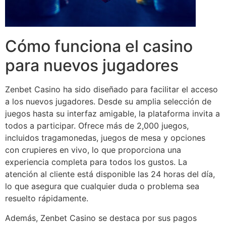
Cómo funciona el casino
para nuevos jugadores
Zenbet Casino ha sido diseñado para facilitar el acceso
a los nuevos jugadores. Desde su amplia selección de
juegos hasta su interfaz amigable, la plataforma invita a
todos a participar. Ofrece más de 2,000 juegos,
incluidos tragamonedas, juegos de mesa y opciones
con crupieres en vivo, lo que proporciona una
experiencia completa para todos los gustos. La
atención al cliente está disponible las 24 horas del día,
lo que asegura que cualquier duda o problema sea
resuelto rápidamente.
Además, Zenbet Casino se destaca por sus pagos