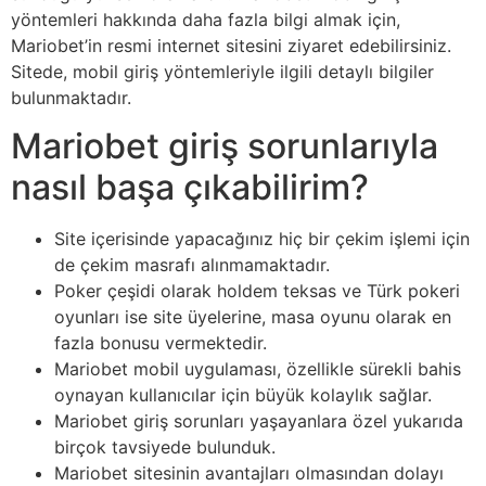
yöntemleri hakkında daha fazla bilgi almak için,
Mariobet’in resmi internet sitesini ziyaret edebilirsiniz.
Sitede, mobil giriş yöntemleriyle ilgili detaylı bilgiler
bulunmaktadır.
Mariobet giriş sorunlarıyla
nasıl başa çıkabilirim?
Site içerisinde yapacağınız hiç bir çekim işlemi için
de çekim masrafı alınmamaktadır.
Poker çeşidi olarak holdem teksas ve Türk pokeri
oyunları ise site üyelerine, masa oyunu olarak en
fazla bonusu vermektedir.
Mariobet mobil uygulaması, özellikle sürekli bahis
oynayan kullanıcılar için büyük kolaylık sağlar.
Mariobet giriş sorunları yaşayanlara özel yukarıda
birçok tavsiyede bulunduk.
Mariobet sitesinin avantajları olmasından dolayı