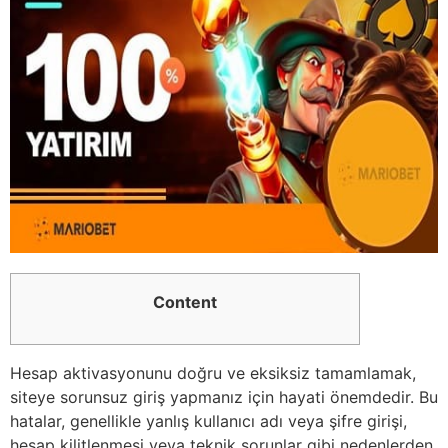
Content
Hesap aktivasyonunu doğru ve eksiksiz tamamlamak,
siteye sorunsuz giriş yapmanız için hayati önemdedir. Bu
hatalar, genellikle yanlış kullanıcı adı veya şifre girişi,
hesap kilitlenmesi veya teknik sorunlar gibi nedenlerden