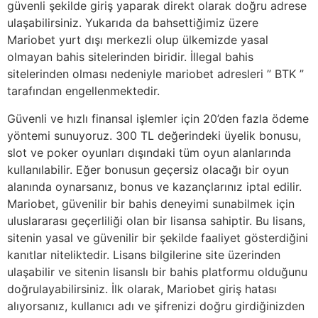
güvenli şekilde giriş yaparak direkt olarak doğru adrese
ulaşabilirsiniz. Yukarıda da bahsettiğimiz üzere
Mariobet yurt dışı merkezli olup ülkemizde yasal
olmayan bahis sitelerinden biridir. İllegal bahis
sitelerinden olması nedeniyle mariobet adresleri ” BTK ”
tarafından engellenmektedir.
Güvenli ve hızlı finansal işlemler için 20’den fazla ödeme
yöntemi sunuyoruz. 300 TL değerindeki üyelik bonusu,
slot ve poker oyunları dışındaki tüm oyun alanlarında
kullanılabilir. Eğer bonusun geçersiz olacağı bir oyun
alanında oynarsanız, bonus ve kazançlarınız iptal edilir.
Mariobet, güvenilir bir bahis deneyimi sunabilmek için
uluslararası geçerliliği olan bir lisansa sahiptir. Bu lisans,
sitenin yasal ve güvenilir bir şekilde faaliyet gösterdiğini
kanıtlar niteliktedir. Lisans bilgilerine site üzerinden
ulaşabilir ve sitenin lisanslı bir bahis platformu olduğunu
doğrulayabilirsiniz. İlk olarak, Mariobet giriş hatası
alıyorsanız, kullanıcı adı ve şifrenizi doğru girdiğinizden