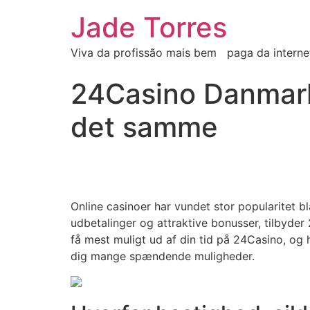
Jade Torres
Viva da profissão mais bem paga da intern
24Casino Danmark
det samme
Online casinoer har vundet stor popularitet b
udbetalinger og attraktive bonusser, tilbyder
få mest muligt ud af din tid på 24Casino, og
dig mange spændende muligheder.