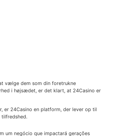
l at vælge dem som din foretrukne
hed i højsædet, er det klart, at 24Casino er
, er 24Casino en platform, der lever op til
tilfredshed.
em um negócio que impactará gerações