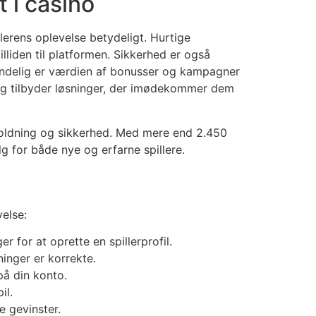
 i casino
llerens oplevelse betydeligt. Hurtige
illiden til platformen. Sikkerhed er også
 Endelig er værdien af bonusser og kampagner
 og tilbyder løsninger, der imødekommer dem
rholdning og sikkerhed. Med mere end 2.450
lg for både nye og erfarne spillere.
velse:
 for at oprette en spillerprofil.
ninger er korrekte.
på din konto.
il.
e gevinster.