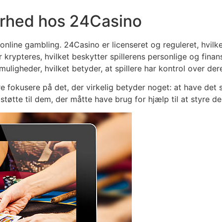
erhed hos 24Casino
line gambling. 24Casino er licenseret og reguleret, hvilket 
r krypteres, hvilket beskytter spillerens personlige og finan
uligheder, hvilket betyder, at spillere har kontrol over dere
ere fokusere på det, der virkelig betyder noget: at have det
 støtte til dem, der måtte have brug for hjælp til at styre de