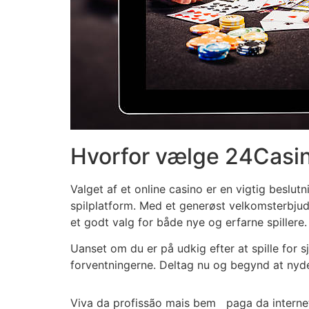
Hvorfor vælge 24Casi
Valget af et online casino er en vigtig besl
spilplatform. Med et generøst velkomsterbjuda
et godt valg for både nye og erfarne spillere.
Uanset om du er på udkig efter at spille for s
forventningerne. Deltag nu og begynd at nyd
Viva da profissão mais bem paga da intern