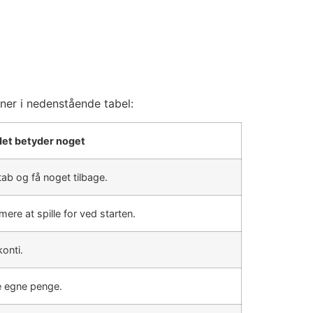
oner i nedenstående tabel:
det betyder noget
tab og få noget tilbage.
ere at spille for ved starten.
konti.
se egne penge.