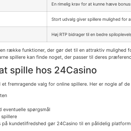
En rimelig krav for at kunne hæve bonus
Stort udvalg giver spillere mulighed for at
Høj RTP bidrager til en bedre spilopleve
en række funktioner, der gør det til en attraktiv mulighed fo
rne spillere kan finde noget, der passer til deres præferenc
 at spille hos 24Casino
il et fremragende valg for online spillere. Her er nogle af 
rten
d eventuelle spørgsmål
spillere
å kundetilfredshed gør 24Casino til en pålidelig platform,