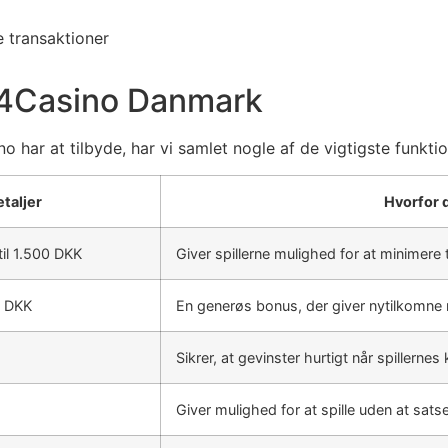
e transaktioner
24Casino Danmark
 har at tilbyde, har vi samlet nogle af de vigtigste funkti
taljer
Hvorfor 
til 1.500 DKK
Giver spillerne mulighed for at minimere 
0 DKK
En generøs bonus, der giver nytilkomne m
Sikrer, at gevinster hurtigt når spillernes 
Giver mulighed for at spille uden at sat