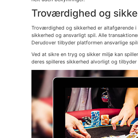
Troværdighed og sikk
Troværdighed og sikkerhed er altafgørende i on
sikkerhed og ansvarligt spil. Alle transaktione
Derudover tilbyder platformen ansvarlige spilm
Ved at sikre en tryg og sikker miljø kan spill
deres spilleres sikkerhed alvorligt og tilbyder