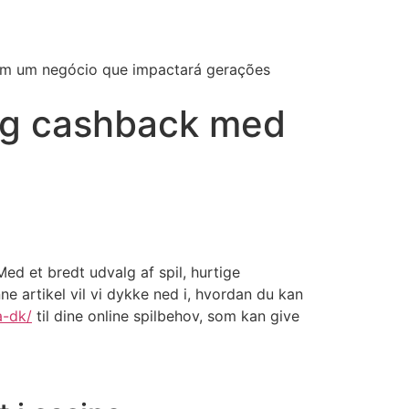
em um negócio que impactará gerações
 og cashback med
ed et bredt udvalg af spil, hurtige
e artikel vil vi dykke ned i, hvordan du kan
a-dk/
til dine online spilbehov, som kan give